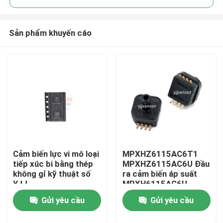
Sản phẩm khuyến cáo
Cảm biến lực vi mô loại
MPXHZ6115AC6T1
Nhà
tiếp xúc bi bằng thép
MPXHZ6115AC6U Đầu
không gỉ kỹ thuật số
ra cảm biến áp suất
YJJ
MPXH6115AC6U
Sản phẩm
FMAMSDXX015WC2C3
0.2V-4.7V
Gửi yêu cầu
Gửi yêu cầu
15N (1.53kgf)
Trình diễn VR