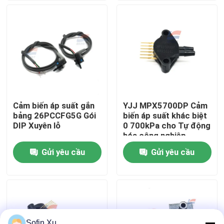
Về chúng tôi
Chuyến tham quan nhà máy
Kiểm soát chất lượng
Cảm biến áp suất gắn
YJJ MPX5700DP Cảm
bảng 26PCCFG5G Gói
biến áp suất khác biệt
Liên hệ với chúng tôi
DIP Xuyên lỗ
0 700kPa cho Tự động
hóa công nghiệp
Gửi yêu cầu
Gửi yêu cầu
Tin tức
Cảm biến khí oxy
Cảm biến khí điện hóa
Sofin Xu