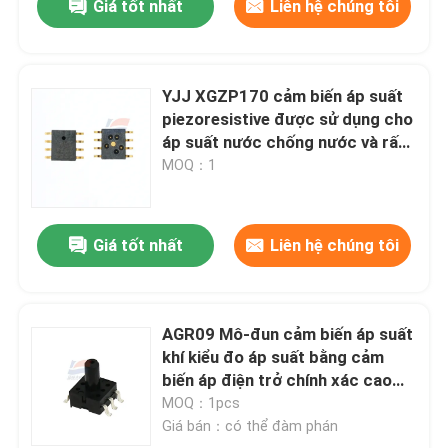
Giá tốt nhất
Liên hệ chúng tôi
YJJ XGZP170 cảm biến áp suất
piezoresistive được sử dụng cho
áp suất nước chống nước và rất
ổn định trong nước máy
MOQ：1
Giá tốt nhất
Liên hệ chúng tôi
AGR09 Mô-đun cảm biến áp suất
khí kiểu đo áp suất bằng cảm
biến áp điện trở chính xác cao
cho lĩnh vực y tế
MOQ：1pcs
Giá bán：có thể đàm phán