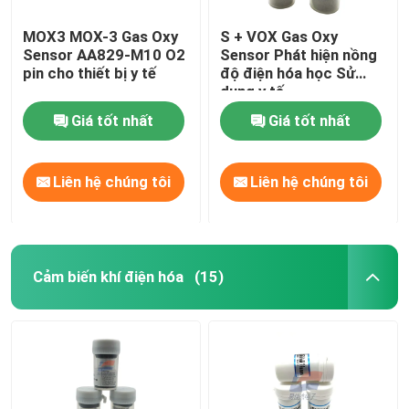
MOX3 MOX-3 Gas Oxy
S + VOX Gas Oxy
Sensor AA829-M10 O2
Sensor Phát hiện nồng
pin cho thiết bị y tế
độ điện hóa học Sử
dụng y tế
Giá tốt nhất
Giá tốt nhất
Liên hệ chúng tôi
Liên hệ chúng tôi
Cảm biến khí điện hóa
(15)