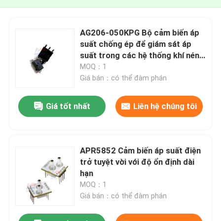
AG206-050KPG Bộ cảm biến áp
suất chống ép để giám sát áp
suất trong các hệ thống khí nén
Các thiết bị y tế
MOQ：1
Giá bán：có thể đàm phán
Giá tốt nhất
Liên hệ chúng tôi
APR5852 Cảm biến áp suất điện
trở tuyệt vời với độ ổn định dài
hạn
MOQ：1
Giá bán：có thể đàm phán