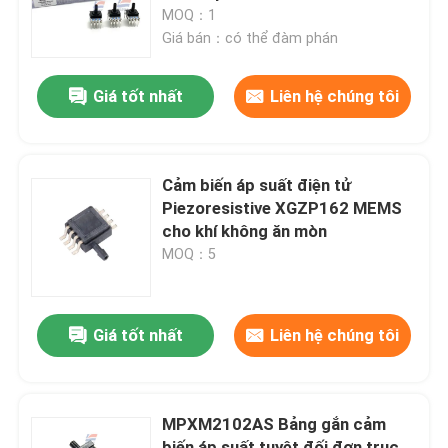
MOQ：1
Giá bán：có thể đàm phán
Về chúng tôi
Giá tốt nhất
Liên hệ chúng tôi
Chuyến tham quan nhà máy
Kiểm soát chất lượng
Cảm biến áp suất điện tử
Piezoresistive XGZP162 MEMS
cho khí không ăn mòn
Liên hệ với chúng tôi
MOQ：5
Tin tức
Giá tốt nhất
Liên hệ chúng tôi
Cảm biến khí oxy
MPXM2102AS Bảng gắn cảm
Cảm biến khí điện hóa
biến áp suất tuyệt đối đơn trục