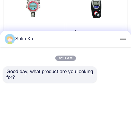
Máy phân tích khí điện
Bảo vệ IP55 Máy dò
tử FGM-1200S Máy dò
nitơ điôxít, Máy dò khí
Sofin Xu
khí hồng ngoại Modbus
đơn di động ToxiRAE II
cố định RS485
4:13 AM
Giá tốt nhất
Giá tốt nhất
Good day, what product are you looking 
for?
Liên hệ chúng tôi
Liên hệ chúng tôi
Xem thêm
Nhà
Về chúng tôi
Liên hệ với chúng tôi
Desktop Site