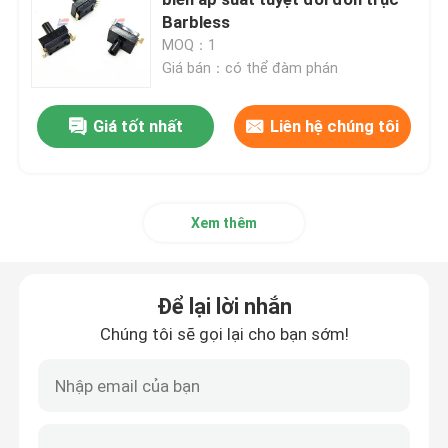
Barbless
MOQ：1
Cảm biến khí
Giá bán：có thể đàm phán
Cảm biến Carbon Dioxide
Giá tốt nhất
Liên hệ chúng tôi
Máy phân tích khí điện tử
Xem thêm
Cảm biến lưu lượng khí y tế
Để lại lời nhắn
Cảm biến nhiệt độ độ ẩm
Chúng tôi sẽ gọi lại cho bạn sớm!
Cảm biến áp suất điện tử
Cảm biến hiệu ứng hall