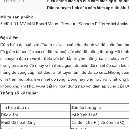
Làm nổi bật:
Hiệu chỉnh biên độ của cảm biến áp suất d
Đầu ra tuyến tính của cảm biến áp suất khu
Mô tả sản phẩm
:
5 INCH-D1-MV-MINI Board Mount Pressure Sensors Differential Analo
Đặc điểm:
Cảm biến áp suất với đầu ra milivolt xoắn âm thanh và độ xoắn âm t
để giảm tất cả các sai số đầu ra hoặc lỗi chế độ thông thường.Mô hình
di chuyển đầu ra vượt trộiSo với bù đắp truyền thống, sai số chuyển đổi
thời gian dài và độ nhạy vị trí được giảm do biến đổi nhiệt độ.cảm biến
thẳng để cung cấp một đầu ra rất tuyến tính để đo áp suất.Những cảm
định trên một phạm vi nhiệt độ rộng. Dòng này phù hợp với chất lỏng
không khí, khí khô, vv.và bất kỳ hoạt động nào với điện áp cung cấp
Thông số kỹ thuật
:
Tín hiệu đầu ra
điện áp tương tự
Đặc điểm
với bù nhiệt độ
Nhiệt độ hoạt động
-13 đến 185 F (-25 đến 85 C)