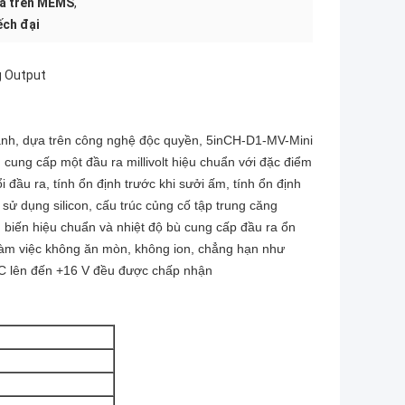
ựa trên MEMS
,
ếch đại
g Output
hanh, dựa trên công nghệ độc quyền, 5inCH-D1-MV-Mini
 cung cấp một đầu ra millivolt hiệu chuẩn với đặc điểm
 đầu ra, tính ổn định trước khi sưởi ấm, tính ổn định
 sử dụng silicon, cấu trúc củng cố tập trung căng
 biến hiệu chuẩn và nhiệt độ bù cung cấp đầu ra ổn
 làm việc không ăn mòn, không ion, chẳng hạn như
 DC lên đến +16 V đều được chấp nhận