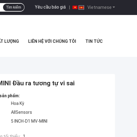
Yêu cầu báo giá
|
Vietnamese
Tìm kiếm
ẤT LƯỢNG
LIÊN HỆ VỚI CHÚNG TÔI
TIN TỨC
NI Đầu ra tương tự vi sai
 sản phẩm:
Hoa Kỳ
AllSensors
5 INCH-D1 MV-MINI
 tối thiểu:
1