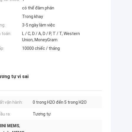
có thể đàm phán
Trong khay
ng:
3-5 ngày làm việc
 toán:
L / C, D / A, D / P, T / T, Western
Union, MoneyGram
ấp:
10000 chiếc / tháng
ơng tự vi sai
ất vận hành:
0 trong H2O đến 5 trong H2O
ầu ra:
Tương tự
MINI MEMS
,