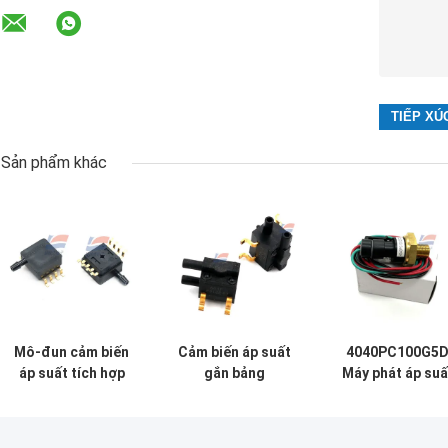
Sản phẩm khác
Mô-đun cảm biến
Cảm biến áp suất
4040PC100G5
áp suất tích hợp
gắn bảng
Máy phát áp suấ
MP3V5004GP
26PC01SMT Vi sai
điện tử Giao diệ
Điện áp tương tự
Điện tử SMT
kích hoạt Bộ
0 đến 3,92kPa
Dòng 26PC
chuyển đổi áp