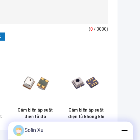
(
0
/ 3000)
D
Cảm biến áp suất
Cảm biến áp suất
t
điện tử đo
điện tử không khí
n
XGZP131 15V DC
vi sai XGZP132
2000 kPa cho
2000kPa Silicon
Sofin Xu
thiết bị áp suất
Piezoresistive