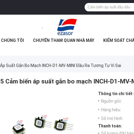
 CHÚNG TÔI
CHUYẾN THAM QUAN NHÀ MÁY
KIỂM SOÁT CH
 Áp Suất Gắn Bo Mạch INCH-D1-MV-MINI Đầu Ra Tương Tự Vi Sai
5 Cảm biến áp suất gắn bo mạch INCH-D1-MV-MI
Thông tin chi tiết
Nguồn gốc:
Hàng hiệu:
Số mô hình:
Thanh toán:
Số lượng đặt hàng