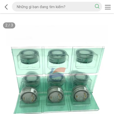
2
/
3