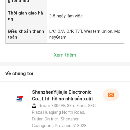
g tối thiểu
Thời gian giao hà
3-5 ngày làm việc
ng
Điều khoản thanh
L/C, D/A, D/P, T/T, Western Union, Mo
toán
neyGram
Xem thêm
Về chúng tôi
ShenzhenYijiajie Electronic
Co., Ltd. hồ sơ nhà sản xuất
Room 3306AB 33rd Floor, SEG
Plaza,Huaqiang North Road,
Futian District, Shenzhen
Guangdong Province 518028