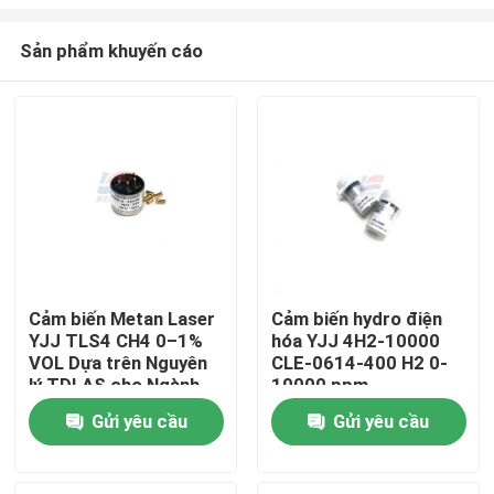
Sản phẩm khuyến cáo
Cảm biến Metan Laser
Cảm biến hydro điện
YJJ TLS4 CH4 0–1%
hóa YJJ 4H2-10000
Nhà
VOL Dựa trên Nguyên
CLE-0614-400 H2 0-
lý TDLAS cho Ngành
10000 ppm
Hóa dầu
Sản phẩm
Gửi yêu cầu
Gửi yêu cầu
Trình diễn VR