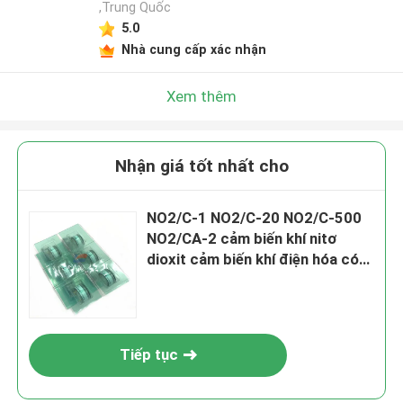
,Trung Quốc
5.0
Nhà cung cấp xác nhận
Xem thêm
Nhận giá tốt nhất cho
NO2/C-1 NO2/C-20 NO2/C-500
NO2/CA-2 cảm biến khí nitơ
dioxit cảm biến khí điện hóa có
độ nhạy cao NO2 đo lường chất
lượng không khí liên tục An toàn
và kiểm soát môi trường
Tiếp tục