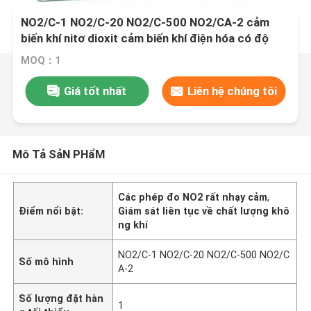
NO2/C-1 NO2/C-20 NO2/C-500 NO2/CA-2 cảm
biến khí nitơ dioxit cảm biến khí điện hóa có độ
nhạy cao NO2 đo lường chất lượng không khí liên
MOQ：1
tục An toàn và kiểm soát môi trường
Giá tốt nhất
Liên hệ chúng tôi
Mô Tả SảN PHẩM
Các phép đo NO2 rất nhạy cảm
,
Điểm nổi bật:
Giám sát liên tục về chất lượng khô
ng khí
NO2/C-1 NO2/C-20 NO2/C-500 NO2/C
Số mô hình
A-2
Số lượng đặt hàn
1