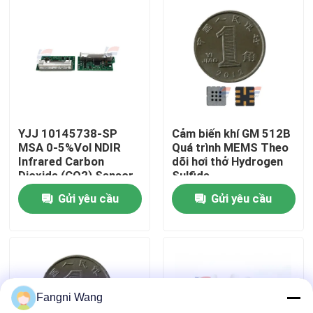
Về chúng tôi
Chuyến tham quan nhà máy
Kiểm soát chất lượng
YJJ 10145738-SP
Cảm biến khí GM 512B
MSA 0-5%Vol NDIR
Quá trình MEMS Theo
Infrared Carbon
dõi hơi thở Hydrogen
Liên hệ với chúng tôi
Dioxide (CO2) Sensor
Sulfide
với bộ bảo vệ cho an
Gửi yêu cầu
Gửi yêu cầu
toàn công nghiệp
Tin tức
Cảm biến khí oxy
Fangni Wang
Cảm biến khí điện hóa