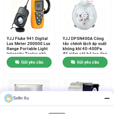
Về chúng tôi
Chuyến tham quan nhà máy
YJJ Fluke 941 Digital
YJJ DPSN400A Công
Lux Meter 200000 Lux
tắc chênh lệch áp suất
Kiểm soát chất lượng
Range Portable Light
không khí 40-400Pa
Intensity Tester phù
để giám sát bộ lọc ống
hợp
gió HVAC
Gửi yêu cầu
Gửi yêu cầu
Liên hệ với chúng tôi
Tin tức
Các vụ án
Sofin Xu
Cảm biến khí oxy