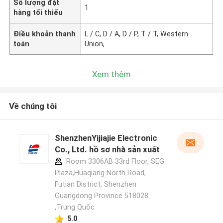
Số lượng đặt
1
hàng tối thiểu
Điều khoản thanh
L / C, D / A, D / P, T / T, Western
toán
Union,
Xem thêm
Về chúng tôi
ShenzhenYijiajie Electronic
Co., Ltd. hồ sơ nhà sản xuất
Room 3306AB 33rd Floor, SEG
Plaza,Huaqiang North Road,
Futian District, Shenzhen
Guangdong Province 518028
,Trung Quốc
5.0