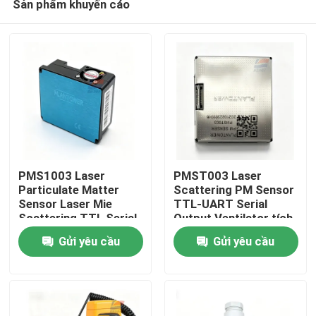
Sản phẩm khuyến cáo
PMS1003 Laser
PMST003 Laser
Particulate Matter
Scattering PM Sensor
Sensor Laser Mie
TTL-UART Serial
Scattering TTL Serial
Output Ventilator tích
Nhà
Output
hợp
Gửi yêu cầu
Gửi yêu cầu
Sản phẩm
Trình diễn VR