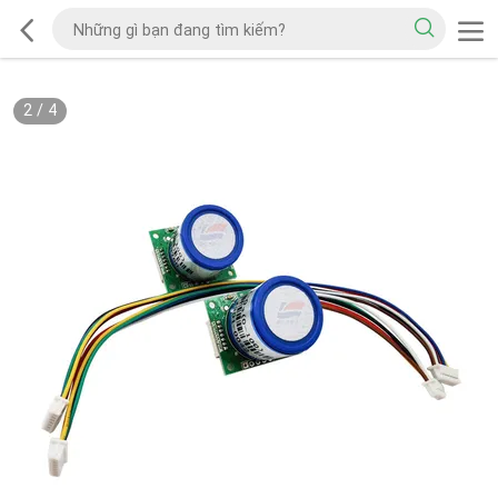
2
/
4