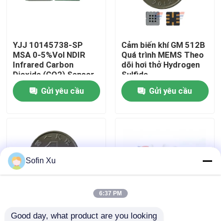
Về chúng tôi
YJJ 10145738-SP
Cảm biến khí GM 512B
MSA 0-5%Vol NDIR
Quá trình MEMS Theo
Chuyến tham quan nhà máy
Infrared Carbon
dõi hơi thở Hydrogen
Dioxide (CO2) Sensor
Sulfide
với bộ bảo vệ cho an
Gửi yêu cầu
Gửi yêu cầu
Kiểm soát chất lượng
toàn công nghiệp
Liên hệ với chúng tôi
Tin tức
Sofin Xu
Cảm biến khí oxy
6:37 PM
Cảm biến khí điện hóa
Good day, what product are you looking 
Cảm biến VOC GM
MSH-P/CO2/NC/5/V/P