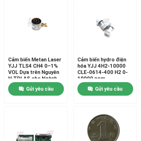
Cảm biến Metan Laser
Cảm biến hydro điện
YJJ TLS4 CH4 0–1%
hóa YJJ 4H2-10000
VOL Dựa trên Nguyên
CLE-0614-400 H2 0-
lý TDLAS cho Ngành
10000 ppm
Hóa dầu
Gửi yêu cầu
Gửi yêu cầu
Nhà
Sản phẩm
Trình diễn VR