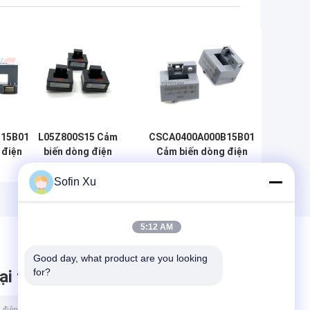
15B01
L05Z800S15 Cảm
CSCA0400A000B15B01
 điện
biến dòng điện
Cảm biến dòng điện
nghiệp
công nghiệp mở
công nghiệp vòng mở
độ bền
vòng lặp tỷ lệ từ
400A
Sofin Xu
tính thông qua
loại
5:12 AM
Good day, what product are you looking 
for?
ại tin nhắn