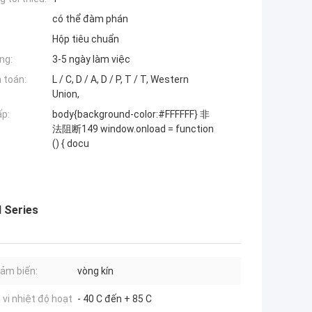
có thể đàm phán
Hộp tiêu chuẩn
ng:
3-5 ngày làm việc
 toán:
L / C, D / A, D / P, T / T, Western
Union,
ấp:
body{background-color:#FFFFFF} 非
法阻断149 window.onload = function
() { docu
 Series
cảm biến:
vòng kín
vi nhiệt độ hoạt
- 40 C đến + 85 C