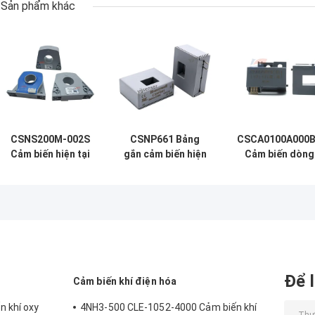
Sản phẩm khác
CSNS200M-002S
CSNP661 Bảng
CSCA0100A000B
Cảm biến hiện tại
gắn cảm biến hiện
Cảm biến dòng
vòng kín hiệu ứng
tại vòng kín 90A
vòng kín công 
phòng công
mới
100A Tương tự 
nghiệp 100mA
HVAC
Để l
Cảm biến khí điện hóa
 khí oxy
4NH3-500 CLE-1052-4000 Cảm biến khí