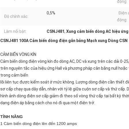
động:
0,5%
Điện 
Độ chính xác:
động:
Làm nổi bật:
CSNJ481
,
Xung cảm biến dòng AC hiệu ứng 
CSNJ481 100A Cảm biến dòng điện gắn bảng Mạch xung Dòng CSN
CẢM BIẾN VÒNG KÍN
Cảm biến dòng điện vòng kín đo dòng AC, DC và xung trên các dải 0-2
trên nguyên tắc của hiệu ứng Hall và phương pháp cân bằng null hoặc
trong cảm biến
lõi liên tục được kiểm soát ở mức không. Lượng dòng điện cần thiết 
sơ cấp chạy qua dây dẫn, nhân với tỷ lệ giữa cuộn sơ cấp và thứ cấp. Dò
hình ảnh dòng điện sơ cấp giảm đi theo số vòng thứ cấp tại bất kỳ thờ
dạng điện áp bằng cách cho nó đi qua một điện trở.
TÍNH NĂNG
1 Cảm biến dòng điện lên đến 1200 amps