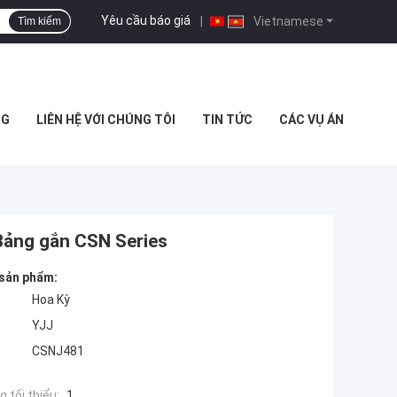
Yêu cầu báo giá
|
Vietnamese
Tìm kiếm
NG
LIÊN HỆ VỚI CHÚNG TÔI
TIN TỨC
CÁC VỤ ÁN
ảng gắn CSN Series
 sản phẩm:
Hoa Kỳ
YJJ
CSNJ481
 tối thiểu:
1