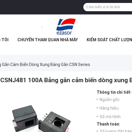
 TÔI
CHUYẾN THAM QUAN NHÀ MÁY
KIỂM SOÁT CHẤT LƯỢ
 Gắn Cảm Biến Dòng Xung Bảng Gắn CSN Series
CSNJ481 100A Bảng gắn cảm biến dòng xung B
Thông tin chi tiết
Nguồn gốc:
Hàng hiệu:
Số mô hình:
Thanh toán:
Số lượng đặt hàng