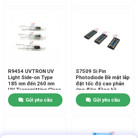
Về chúng tôi
Chuyến tham quan nhà máy
Kiểm soát chất lượng
R9454 UVTRON UV
S7509 Si Pin
Liên hệ với chúng tôi
Light Side-on Type
Photodiode Bề mặt lắp
185 nm đến 260 nm
đặt tốc độ cao phản
UV Transmitting Glass
ứng điện đồng hồ
Tin tức
Gửi yêu cầu
Gửi yêu cầu
Các vụ án
Cảm biến khí oxy