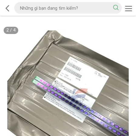
2
/
4