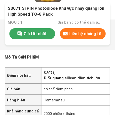
S3071 Si PIN Photodiode Khu vực nhạy quang lớn
High Speed TO-8 Pack
MOQ：1
Giá bán：có thể đàm phán
Giá tốt nhất
Liên hệ chúng tôi
Mô Tả SảN PHẩM
S3071
,
Điểm nổi bật:
Điốt quang silicon diện tích lớn
Giá bán
có thể đàm phán
Hàng hiệu
Hamamatsu
Khả năng cung cấ
2000 chiếc / tháng