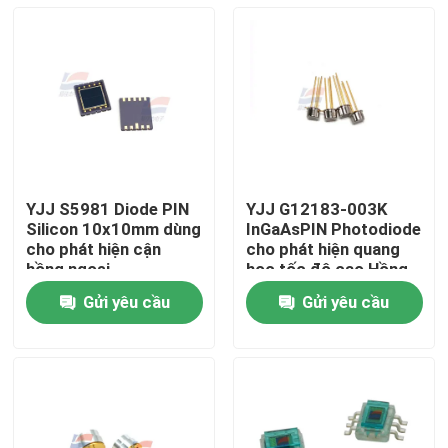
YJJ S5981 Diode PIN
YJJ G12183-003K
Silicon 10x10mm dùng
InGaAsPIN Photodiode
cho phát hiện cận
cho phát hiện quang
hồng ngoại
học tốc độ cao Hồng
ngoại gần sóng dài
Gửi yêu cầu
Gửi yêu cầu
Hồng ngoại
Nhà
Sản phẩm
Trình diễn VR