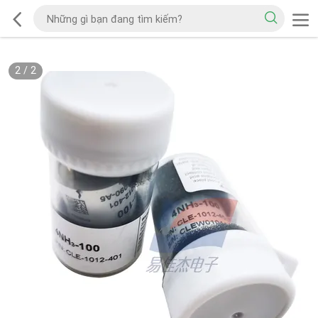
2
/
2