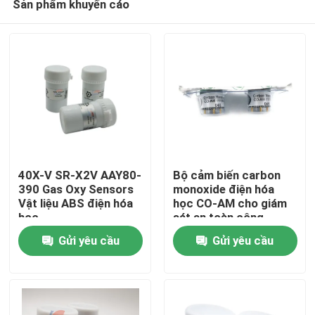
Sản phẩm khuyến cáo
40X-V SR-X2V AAY80-
Bộ cảm biến carbon
390 Gas Oxy Sensors
monoxide điện hóa
Vật liệu ABS điện hóa
học CO-AM cho giám
học
sát an toàn công
Nhà
nghiệp
Gửi yêu cầu
Gửi yêu cầu
Sản phẩm
Trình diễn VR