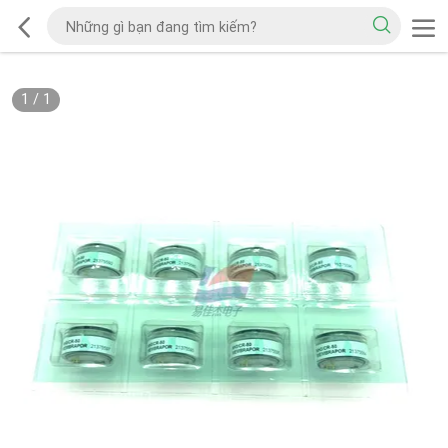
1
/
1