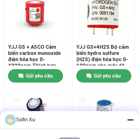
Về chúng tôi
Chuyến tham quan nhà máy
YJJ GS + A5CO Cảm
YJJ GS+4H2S Bộ cảm
biến carbon monoxide
biến hydro sulfure
Kiểm soát chất lượng
điện hóa học 0-
(H2S) điện hóa học 0-
4000ppm Thích hợp
100ppm cho máy dò
để phát hiện khí thải
khí công nghiệp
Gửi yêu cầu
Gửi yêu cầu
Liên hệ với chúng tôi
khói
Tin tức
Các vụ án
Sofin Xu
Cảm biến khí oxy