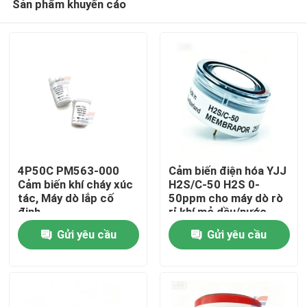
Sản phẩm khuyến cáo
4P50C PM563-000
Cảm biến điện hóa YJJ
Cảm biến khí cháy xúc
H2S/C-50 H2S 0-
tác, Máy dò lắp cố
50ppm cho máy dò rò
định
rỉ khí mỏ dầu/nước
Nhà
thải
Gửi yêu cầu
Gửi yêu cầu
Sản phẩm
Trình diễn VR