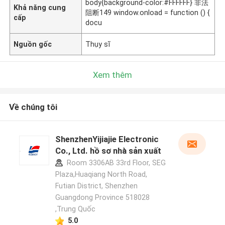
body{background-color:#FFFFFF} 非法
Khả năng cung
阻断149 window.onload = function () {
cấp
docu
Nguồn gốc
Thụy sĩ
Xem thêm
Về chúng tôi
ShenzhenYijiajie Electronic
Co., Ltd. hồ sơ nhà sản xuất
Room 3306AB 33rd Floor, SEG
Plaza,Huaqiang North Road,
Futian District, Shenzhen
Guangdong Province 518028
,Trung Quốc
5.0