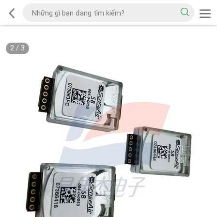
2
/
3