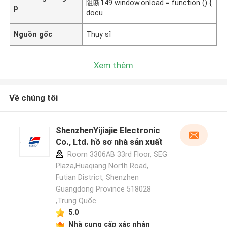
阻断149 window.onload = function () {
p
docu
Nguồn gốc
Thụy sĩ
Xem thêm
Về chúng tôi
ShenzhenYijiajie Electronic
Co., Ltd. hồ sơ nhà sản xuất
Room 3306AB 33rd Floor, SEG
Plaza,Huaqiang North Road,
Futian District, Shenzhen
Guangdong Province 518028
,Trung Quốc
5.0
Nhà cung cấp xác nhận