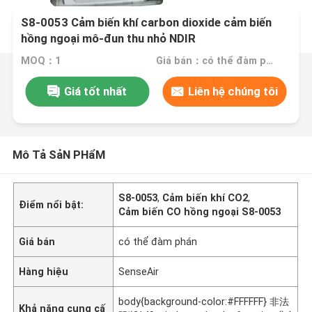
S8-0053 Cảm biến khí carbon dioxide cảm biến
hồng ngoại mô-đun thu nhỏ NDIR
MOQ：1
Giá bán：có thể đàm phán
Giá tốt nhất
Liên hệ chúng tôi
Mô Tả SảN PHẩM
S8-0053
,
Cảm biến khí CO2
,
Điểm nổi bật:
Cảm biến CO hồng ngoại S8-0053
Giá bán
có thể đàm phán
Hàng hiệu
SenseAir
body{background-color:#FFFFFF} 非法
Khả năng cung cấ