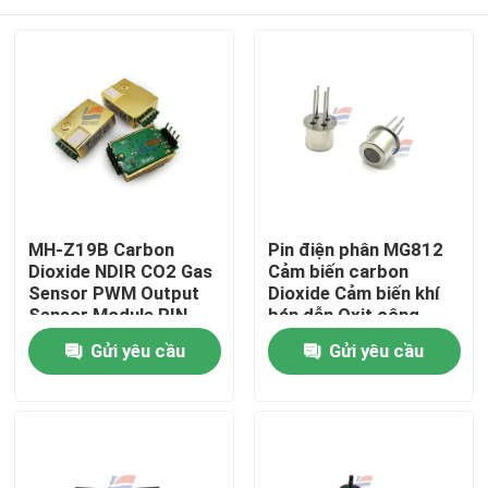
MH-Z19B Carbon
Pin điện phân MG812
Dioxide NDIR CO2 Gas
Cảm biến carbon
Sensor PWM Output
Dioxide Cảm biến khí
Sensor Module PIN
bán dẫn Oxit công
Kết nối tương tự
suất thấp
Nhà
Gửi yêu cầu
Gửi yêu cầu
Sản phẩm
Trình diễn VR