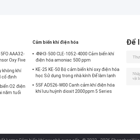
đến 750 SCCM
Độ chính xác c
Để l
Cảm biến khí điện hóa
r 5FO AAA32-
4NH3-500 CLE-1052-4000 Cảm biến khí
sor Oxy Five
điện hóa amoniac 500 ppm
í
KE-25 KE-50 Bộ cảm biến khí oxy điện hóa
 không khí
học Sử dụng trong nhà kính Để làm lạnh
 cố định
5SF AD526-W00 Canh cảm khí điện hóa
biến O2 điện
khí lưu huỳnh dioxit 2000ppm 5 Series
i năm tuổi