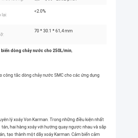
<2.0%
 lại:
70 * 30.1 * 61,4 mm
cỡ:
 biến dòng chảy nước cho 250L/min
,
ho công tắc dòng chảy nước SMC cho các ứng dụng
uyên lý xoáy Von Karman. Trong những điều kiện nhất
h tán, hai hàng xoáy với hướng quay ngược nhau và sắp
 tán, tạo thành một dãy xoáy Karman. Cảm biến cảm