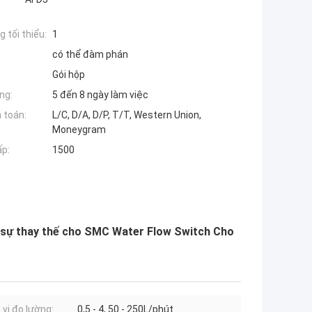
 tối thiểu:
1
có thể đàm phán
Gói hộp
ng:
5 đến 8 ngày làm việc
 toán:
L/C, D/A, D/P, T/T, Western Union,
Moneygram
ấp:
1500
 sự thay thế cho SMC Water Flow Switch Cho
vi đo lường:
0,5 - 4, 50 - 250L/phút