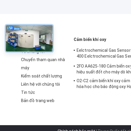
về
Cảm biến khí oxy
Eelctrochemical Gas Senso
Về chúng tôi
400 Eelctrochemical Gas Sen
Chuyến tham quan nhà
Series 2 năm trong không kh
2FO AA625-180 Cảm biến oxy
máy
hiệu suất đốt cho máy dò khí
Kiểm soát chất lượng
O2-C2 cảm biến khí oxy cảm 
Liên hệ với chúng tôi
hóa học cho báo động oxy Ha
Tin tức
thọ
Bản đồ trang web