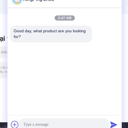
ao
cường
Dòng HAF
Microbridge khô
khí
2:47 AM
Good day, what product are you looking 
for?
ại tin nhắn