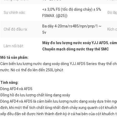
<± 3,0% FS (tốc độ dòng chảy) ± 5%
Sự chính xác:
Độ lặp
FSMAX. (@25))
Ba dây 4-20ma/rs485/npn/pnp/1 ~
Chế độ đầu ra:
Kích 
5v
Máy đo lưu lượng nước xoáy YJJ AFD5
,
cảm
Làm nổi bật:
Chuyển mạch dòng nước thay thế SMC
Mô tả sản phẩm:
Cảm biến lưu lượng nước dạng xoáy dòng YJJ AFD5 Series thay thế c
nước. Nó có thể đo lên đến 250L/phút
Tính năng:
Dòng AFD4 và AFD5
Đồng hồ đo lưu lượng chất lỏng dạng xoáy
Dòng AFD4 và AFD5 là cảm biến lưu lượng nước dạng xoáy dựa trên ng
định, khi một thể tích chất lỏng nhất định chảy xung quanh cột khuếc
xếp đều đặn sẽ được hình thành định kỳ ở cả hai bên của cột khuếch