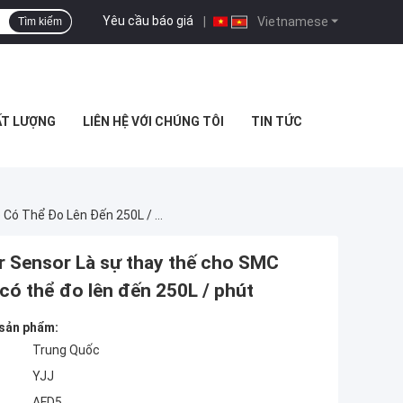
Yêu cầu báo giá
|
Vietnamese
Tìm kiếm
ẤT LƯỢNG
LIÊN HỆ VỚI CHÚNG TÔI
TIN TỨC
YJJ AFD5 Series Vortex Liquid Water Flowmeter Sensor Là Sự Thay Thế Cho SMC Water Flow Switch Cho Các Ứng Dụng Nước Nó Có Thể Đo Lên Đến 250L / Phút
r Sensor Là sự thay thế cho SMC
ó thể đo lên đến 250L / phút
 sản phẩm:
Trung Quốc
YJJ
AFD5