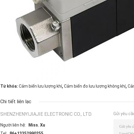
,
,
Từ khóa:
Cảm biến lưu lượng khí
Cảm biến đo lưu lượng không khí
Cảm
Chi tiết liên lạc
SHENZHENYIJIAJIE ELECTRONIC CO., LTD.
Gửi yêu cầ
Người liên hệ:
Miss. Xu
Tel:
86+13352990255