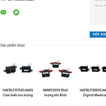
Sản phẩm khác
HAFBLF0750CAAX5
AMW3303V Khối
HAFBLF0050CA
Cảm biến lưu lượng
lượng khí Khối
Digital Medica
không khí y tế kỹ
lượng không khí
Flow Sensor Me
thuật số 50 SCCM
cảm biến 3 pin
50 SCCM Hai ch