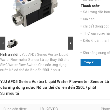
Thanh toán:
Số lượng đặt hàng
Giá bán:
chi tiết đóng gói:
Thời gian giao hà
Điều khoản thanh
Khả năng cung c
Hình ảnh lớn :
YJJ AFD5 Series Vortex Liquid
Water Flowmeter Sensor Là sự thay thế cho
Tiếp Xúc
SMC Water Flow Switch Cho các ứng dụng
nước Nó có thể đo lên đến 250L / phút
YJJ AFD5 Series Vortex Liquid Water Flowmeter Sensor Là
các ứng dụng nước Nó có thể đo lên đến 250L / phút
Sự miêu tả
Cung cấp điện:
18 - 28V DC
Phạm 