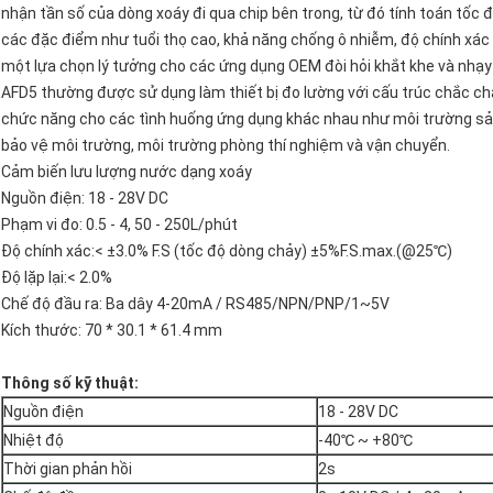
nhận tần số của dòng xoáy đi qua chip bên trong, từ đó tính toán tốc
các đặc điểm như tuổi thọ cao, khả năng chống ô nhiễm, độ chính xác c
một lựa chọn lý tưởng cho các ứng dụng OEM đòi hỏi khắt khe và nhạy
AFD5 thường được sử dụng làm thiết bị đo lường với cấu trúc chắc ch
chức năng cho các tình huống ứng dụng khác nhau như môi trường sản
bảo vệ môi trường, môi trường phòng thí nghiệm và vận chuyển.
Cảm biến lưu lượng nước dạng xoáy
Nguồn điện: 18 - 28V DC
Phạm vi đo: 0.5 - 4, 50 - 250L/phút
Độ chính xác:< ±3.0% F.S (tốc độ dòng chảy) ±5%F.S.max.(@25℃)
Độ lặp lại:< 2.0%
Chế độ đầu ra: Ba dây 4-20mA / RS485/NPN/PNP/1~5V
Kích thước: 70 * 30.1 * 61.4 mm
Thông số kỹ thuật:
Nguồn điện‌
18 - 28V DC
‌Nhiệt độ
-40℃ ~ +80℃
Thời gian phản hồi‌
2s